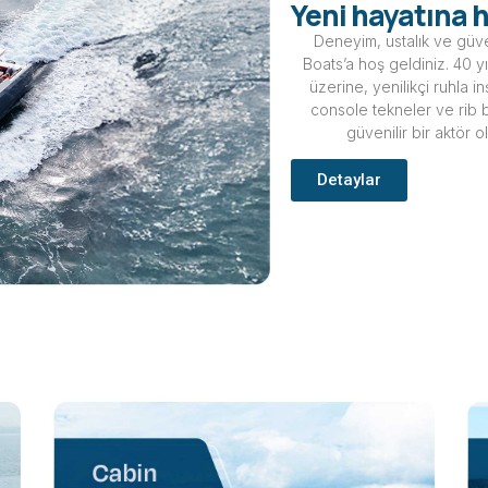
Yeni hayatına h
Deneyim, ustalık ve güve
Boats’a hoş geldiniz. 40 
üzerine, yenilikçi ruhla i
console tekneler ve rib b
güvenilir bir aktör o
Detaylar