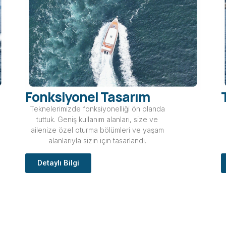
Fonksiyonel Tasarım
Teknelerimizde fonksiyonelliği ön planda
tuttuk. Geniş kullanım alanları, size ve
ailenize özel oturma bölümleri ve yaşam
alanlarıyla sizin için tasarlandı.
Detaylı Bilgi