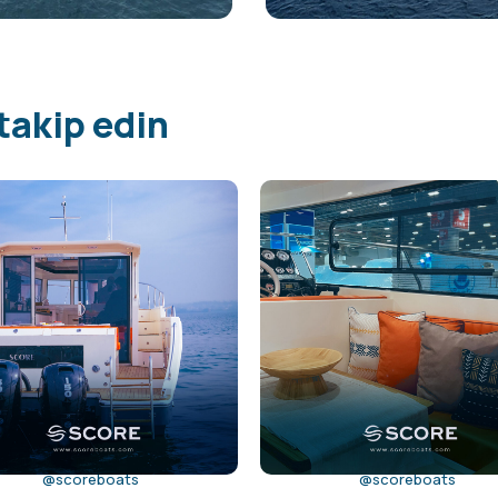
takip edin
@scoreboats
@scoreboats