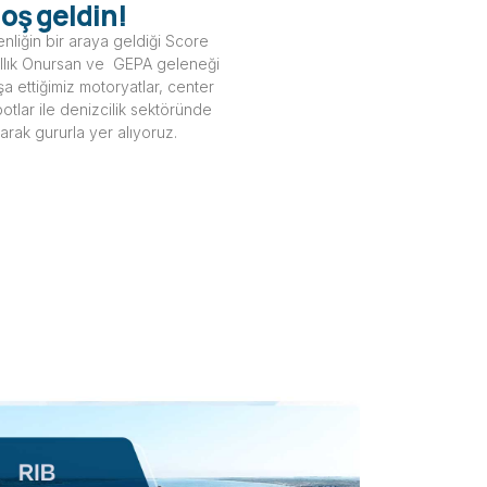
oş geldin!
nliğin bir araya geldiği Score
yıllık Onursan ve GEPA geleneği
nşa ettiğimiz motoryatlar, center
otlar ile denizcilik sektöründe
larak gururla yer alıyoruz.